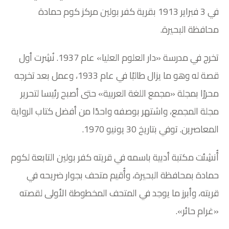
في 3 فبراير 1913 بقرية كفر بولين مركز كوم حمادة
محافظة البحيرة.
تخرج في مدرسة «دار العلوم العليا» عام 1937. نُشِرت أول
قصة له وهو ما يزال طالبًا في عام 1933، وعمل بعد تخرجه
محررًا بمجلة «مجمع اللغة العربية» حتى أصبح رئيسا لتحرير
مجلة المجمع، واشتهر بوصفه واحدًا من أفضل كتاب الرواية
المعاصرين. توفي بتاريخ 30 يونيو 1970.
أُنشِئت مكتبة أدبية باسمه في قريته كفر بولين التابعة لكوم
حمادة بمحافظة البحيرة، وأُقيم متحف بجوار ضريحه في
قريته، وأبرز ما يوجد في المتحف المخطوطة الأولى لقصته
«غرام حائر».