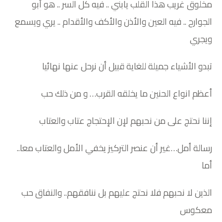
مخلوق غريب هذا القلب يابني .. فيه كل السر .. هو أبو
الجوارح .. فيه العين والأذن والأكف والأقدام .. يري ويسمع
ويجري
تبدو الأشياء جميلة للغاية قبيل أن نرحل عنها نهائيا
أعظم انواع الحنين ما يخلقه القرب… و من ذلك حب
إننا نحتج على من نحبهم لإن الإحتجاج عتاب والعتاب
رسالة أمل…غير أن عنصر التركيز يخفي الأمل والعتاب معا..
أما
الذين لا نحبهم فلا نحتج عليهم بل ننافقهم.. والنفاق حب
معكوس