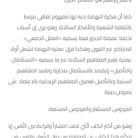
كما أن فكرة النهضة لديه لها مفهوم ثفافي مرتبط
بالثقافة الشعبية والأفكار السائدة، وهو يرى إن أسباب
تخلفنا عميقة الجذور فيما يسميه «العقل الجمعي»
المتراكم عبر القرون وهكذا فإن عملية النهضة تشمل أولا
عملية تغيير المفاهيم السائدة عبر ما يسميه «الاستئصال
والتأصيل» ويقصد بالاستئصال محاربة وتفنيد المفاهيم
السلبية وبالتأصيل تعميق المفاهيم الإيجابية بالاعتماد على
نصوص دينية.
الفردوس المستعار والفردوس المستعاد
وهو من أكثر الكتب الّتي لاقت انتشاراً وقراءة بين النّاس، إذ
يتكلّم هذا الكتاب عن المقارنة بين دول الشّرق والغرب من