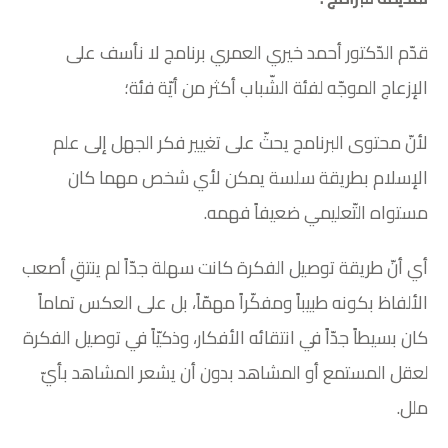
قدّم الدّكتور أحمد خيري العمري برنامج لا نأسف على
الإزعاج الموجّه لفئة الشّباب أكثر من أيّة فئة؛
لأنّ محتوى البرنامج يحثّ على تغيير فكر الجهل إلى علم
الإسلام بطريقة سلسة يمكن لأي شخص مهما كان
مستواه التّعليمي ضعيفاً فهمه.
أي أنّ طريقة توصيل الفكرة كانت سهلة جدّاً لم ينتقِ أصعب
الألفاظ بكونه طبيباً ومفكّراً مهمّاً، بل على العكس تماماً
كان بسيطاً جدّاً في انتقائه الأفكار، وذكيّاً في توصيل الفكرة
لعقل المستمع أو المشاهد بدون أن يشعر المشاهد بأيّ
ملل.