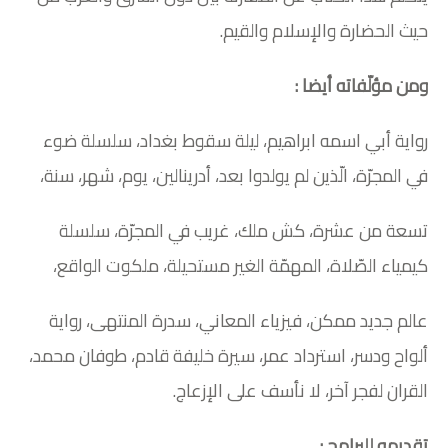
حيث الحضارة والإسلام والقيم.
ومن مؤلّفاته أيضا :
رواية أبي اسمه ابراهيم، ليلة سقوط بغداد، سلسلة ضوء
في المجرّة، الّذين لم يولدوا بعد، أدرينالين، يوم، شهر، سنة،
تسعة من عشرة، كش ملك، غريب في المجرّة، سلسلة
كيمياء الصّلاة، المهمّة الغير مستحيلة، ملكوت الواقع،
عالم جديد ممكن، فيزياء المعاني، سدرة المنتهى، رواية
ألواح ودسر، استرداد عمر، سيرة خليفة قادم، طوفان محمد،
القران لفجر آخر، لا نأسف على الإزعاج.
تقديمه للبرامج :